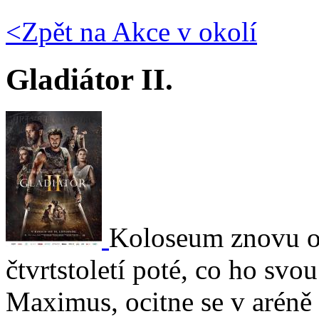
<Zpět na
Akce v okolí
Gladiátor II.
Koloseum znovu ot
čtvrtstoletí poté, co ho svo
Maximus, ocitne se v aréně d