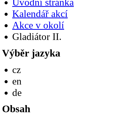
Úvodní stránka
Kalendář akcí
Akce v okolí
Gladiátor II.
Výběr jazyka
Česky
cz
English
en
Deutsch
de
Obsah