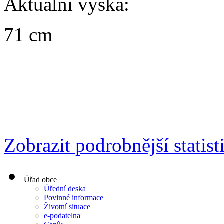
Aktuální výška:
71 cm
Zobrazit podrobnější statist
Úřad obce
Úřední deska
Povinné informace
Životní situace
e-podatelna