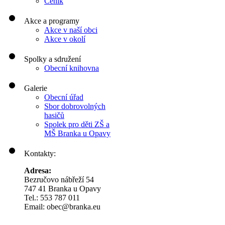
Ceník
Akce a programy
Akce v naší obci
Akce v okolí
Spolky a sdružení
Obecní knihovna
Galerie
Obecní úřad
Sbor dobrovolných
hasičů
Spolek pro děti ZŠ a
MŠ Branka u Opavy
Kontakty:
Adresa:
Bezručovo nábřeží 54
747 41 Branka u Opavy
Tel.: 553 787 011
Email: obec@branka.eu